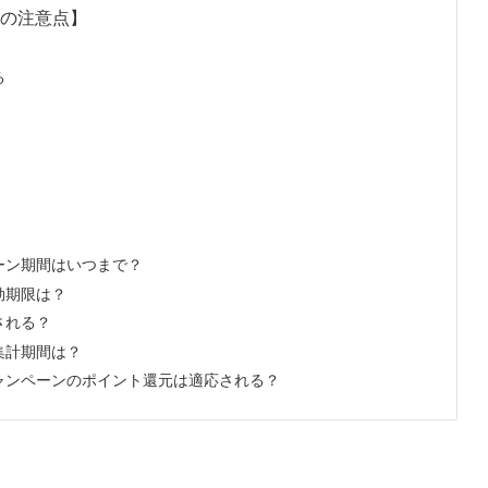
前の注意点】
る
ペーン期間はいつまで？
効期限は？
される？
の集計期間は？
キャンペーンのポイント還元は適応される？